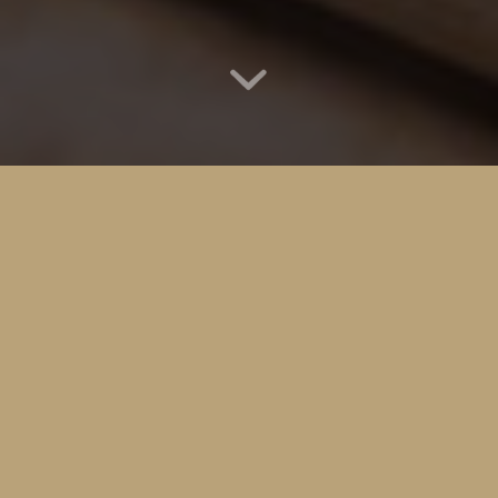
BACKWAREN BEI
UNSEREN PARTNER
BÄCKEREI FINK PRODUKTE IN DEINER
NÄHE