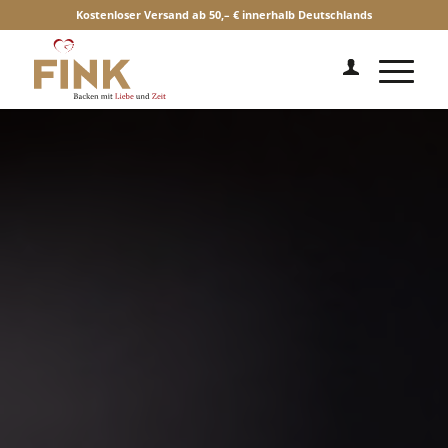
Kostenloser Versand ab 50,– € innerhalb Deutschlands