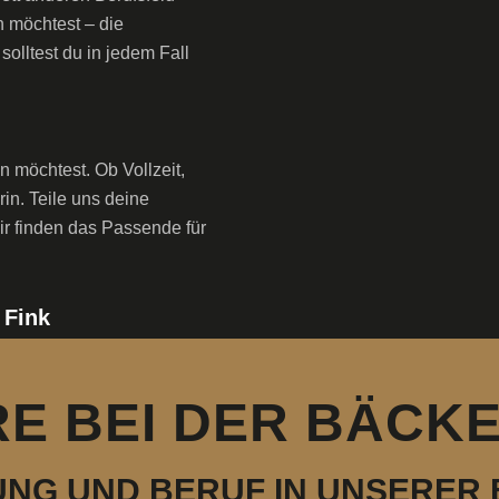
n möchtest – die
olltest du in jedem Fall
n möchtest. Ob Vollzeit,
rin. Teile uns deine
r finden das Passende für
 Fink
E BEI DER BÄCKE
NG UND BERUF IN UNSERER